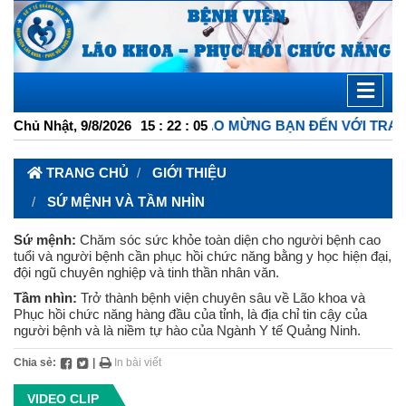
Chủ Nhật, 9/8/2026
CHÀO MỪNG BẠN ĐẾN VỚI TRANG THÔN
15
:
22
:
06
TRANG CHỦ
GIỚI THIỆU
SỨ MỆNH VÀ TẦM NHÌN
Sứ mệnh:
Chăm sóc sức khỏe toàn diện cho người bệnh cao
tuổi và người bệnh cần phục hồi chức năng bằng y học hiện đại,
đội ngũ chuyên nghiệp và tinh thần nhân văn.
Tầm nhìn:
Trở thành bệnh viện chuyên sâu về Lão khoa và
Phục hồi chức năng hàng đầu của tỉnh, là địa chỉ tin cậy của
người bệnh và là niềm tự hào của Ngành Y tế Quảng Ninh.
Chia sẻ:
|
In bài viết
VIDEO CLIP