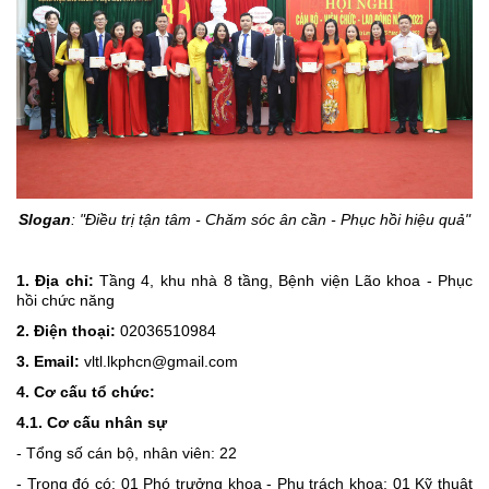
Slogan
: "Điều trị tận tâm - Chăm sóc ân cần - Phục hồi hiệu quả"
1. Địa chỉ:
Tầng 4,
khu nhà 8 tầng, Bệnh viện Lão khoa - Phục
hồi chức năng
2. Điện thoại:
02036510984
3. Email:
vltl.lkphcn@gmail.com
4. Cơ cấu tổ chức:
4.1. Cơ cấu nhân sự
- Tổng số cán bộ, nhân viên: 22
- Trong đó có: 01
Phó trưởng khoa - Phụ trách khoa
;
01 Kỹ thuật