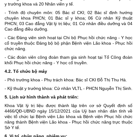
y trưởng khoa và
20 Nhân viên y tế.
- Trình độ chuyên môn: 05 Bác sĩ CKI; 02 Bác sĩ định hướng
chuyên khoa PHCN; 01 Bác sĩ y khoa; 06 Cử nhân Kỹ thuật
PHCN; 03 Cao đẳng Vật lý trị liệu; 01 Cử nhân điều dưỡng và 04
Cao đẳng điều dưỡng.
- Các Đảng viên sinh hoạt tại Chi bộ
Phục hồi chức năng - Y học
cổ truyền
thuộc Đảng bộ bộ phận Bệnh viện Lão khoa - Phục hồi
chức năng.
- Các đoàn viên công đoàn tham gia sinh hoạt tại Tổ Công đoàn
khối
Phục hồi chức năng - Y học cổ truyền
.
4.2. Tổ chức bộ máy
- Phó trưởng khoa - Phụ trách khoa: Bác sĩ CKI Đỗ Thị Thu Hà.
- Kỹ thuật y trưởng khoa: Cử nhân VLTL - PHCN Nguyễn Thị Sinh.
5. Lịch sử hình thành và phát triển:
Khoa Vật lý trị liệu
được thành lập trên cơ sở Quyết định số
4466/QĐ-UBND ngày 15/12/2021 của Uỷ ban nhân dân tỉnh về
việc tổ chức lại Bệnh viện Lão khoa và Bệnh viện Phục hồi chức
năng thành Bệnh viện Lão khoa - Phục hồi chức năng trực thuộc
Sở Y tế.
6. Vị trí, chức năng, nhiệm vụ: