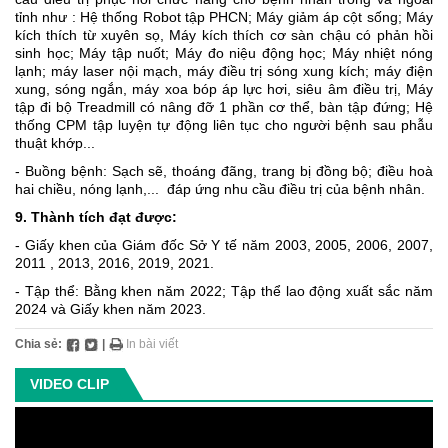
tỉnh như : Hệ thống Robot tập PHCN; Máy giảm áp cột sống; Máy
kích thích từ xuyên sọ, Máy kích thích cơ sàn chậu có phản hồi
sinh học; Máy tập nuốt; Máy đo niệu động học; Máy nhiệt nóng
lạnh; máy laser nội mạch, máy điều trị sóng xung kích; máy điện
xung, sóng ngắn, máy xoa bóp áp lực hơi, siêu âm điều trị, Máy
tập đi bộ Treadmill có nâng đỡ 1 phần cơ thể, bàn tập đứng; Hệ
thống CPM tập luyện tự động liên tục cho người bệnh sau phẫu
thuật khớp...
- Buồng bệnh: Sạch sẽ, thoáng đãng, trang bị đồng bộ; điều hoà
hai chiều, nóng lạnh,... đáp ứng nhu cầu điều trị của bệnh nhân.
9. Thành tích đạt được:
- Giấy khen của Giám đốc Sở Y tế năm 2003, 2005, 2006, 2007,
2011 , 2013, 2016, 2019, 2021.
- Tập thể: Bằng khen năm 2022; Tập thể lao động xuất sắc năm
2024 và Giấy khen năm 2023.
Chia sẻ:
|
In bài viết
VIDEO CLIP