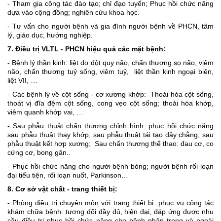
- Tham gia công tác đào tạo; chỉ đạo tuyến; Phục hồi chức năng
dựa vào cộng đồng; nghiên cứu khoa học.
-
Tư vấn cho người bệnh và gia đình người bệnh về PHCN, tâm
lý, giáo dục, hướng nghiệp.
7. Điều trị VLTL - PHCN hiệu quả các mặt bệnh:
- Bệnh lý thần kinh: liệt do đột quỵ não, chấn thương sọ não, viêm
não, chấn thương tuỷ sống, viêm tuỷ, liệt thần kinh ngoại biên,
liệt VII, …
- Các bệnh lý về cột sống - cơ xương khớp: Thoái hóa cột sống,
thoát vị đĩa đệm cột sống, cong vẹo cột sống; thoái hóa khớp,
viêm quanh khớp vai, …
-
Sau phẫu thuật chấn thương chỉnh hình: phục hồi chức năng
sau phẫu thuật thay khớp; sau phẫu thuật tái tạo dây chằng; sau
phẫu thuật kết hợp xương;
Sau chấn thương thể thao: đau cơ, co
cứng cơ, bong gân..
- Phục hồi chức năng cho người bệnh bỏng; người bệnh rối loạn
đại tiểu tiện, rối loạn nuốt, Parkinson…
8. Cơ sở vật chất - trang thiết bị:
- P
hòng điều trị chuyên môn với trang thiết bị
phục vụ công tác
khám chữa bệnh: tương đối đầy đủ, hiện đại, đáp ứng được nhu
cầu điều trị phục hồi chức năng cho bệnh nhân trong và ngoài