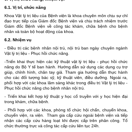
6.1. Vị trí, chức năng
Khoa
Vật lý trị liệu
của Bệnh viện là khoa chuyên môn chịu sự
chỉ
đạo trực tiếp của Giám đốc Bệnh viện và chịu trách nhiệm trước
Giám đốc Bệnh viện về
công tác khám, chữa bệnh cho
bệnh
nhân
và toàn bộ hoạt động của khoa.
6.2. Nhiệm vụ
- Điều trị các bệnh nhân nội trú, nội trú ban ngày chuyên ngành
Vật lý trị liệu - Phục hồi chức năng.
-Triển khai thực hiện các kỹ thuật vật lý trị liệu - phục hồi chức
năng do Bộ Y tế ban hành. Hướng dẫn sử dụng các dụng cụ trợ
giúp, chỉnh hình, chân tay giả. Tham gia hướng dẫn thực hành
cho các đối tượng bác sỹ, kỹ thuật viên, điều dưỡng.
Ngoài ra,
phối hợp với các khoa lâm sàng khác trong điều trị Vật lý trị liệu -
Phục hồi chức năng cho bệnh nhân nội trú.
- Triển khai kết hợp kỹ thuật y học cổ truyền với y học hiện đại
trong khám, chữa bệnh.
- Phối hợp với các khoa, phòng tổ chức hội chẩn, chuyển khoa,
chuyển viện, ra viện. Tham gia cấp cứu ngoài bệnh viện và tiếp
nhận các cấp cứu hàng loạt khi được cấp trên phân công. Tổ
chức thường trực và công tác cấp cứu liên tục 24h.