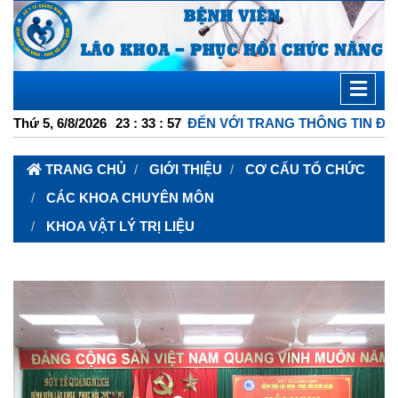
Thứ 5, 6/8/2026
CHÀO MỪNG BẠN ĐẾN VỚI TRANG THÔNG TIN ĐIỆN TỬ 
23
:
33
:
57
TRANG CHỦ
GIỚI THIỆU
CƠ CẤU TỔ CHỨC
CÁC KHOA CHUYÊN MÔN
KHOA VẬT LÝ TRỊ LIỆU