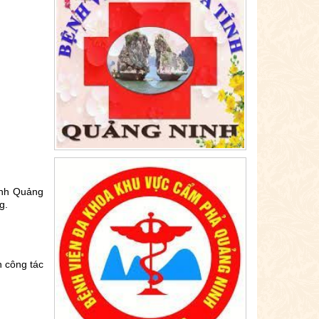
ỉnh Quảng
g.
n công tác