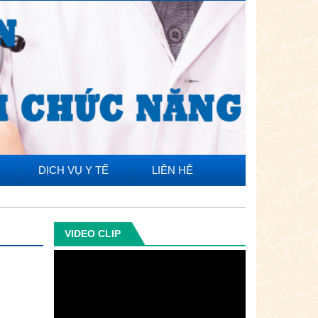
DỊCH VỤ Y TẾ
LIÊN HỆ
VIDEO CLIP