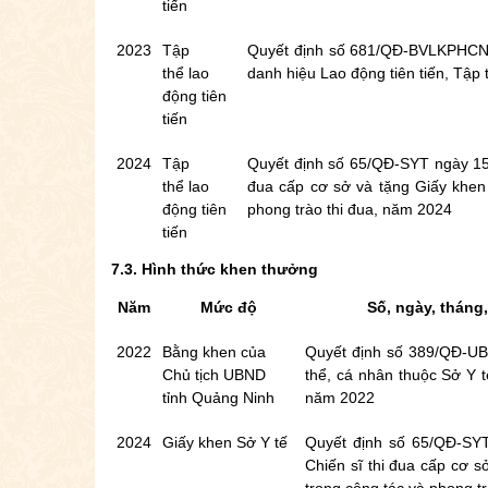
tiến
2023
Tập
Quyết định số 681/QĐ-BVLKPHCN n
thể
lao
danh hiệu Lao động tiên tiến, Tập 
động tiên
tiến
2024
Tập
Quyết định số 65/QĐ-SYT ngày 15/0
thể
lao
đua cấp cơ sở và tặng Giấy khen 
động tiên
phong trào thi đua, năm 2024
tiến
7.3. Hình thức khen thưởng
Năm
Mức độ
Số, ngày, tháng
2022
Bằng khen của
Quyết định số 389/QĐ-UB
Chủ tịch UBND
thể, cá nhân thuộc Sở Y t
tỉnh Quảng Ninh
năm 2022
2024
Giấy khen Sở Y tế
Quyết định số 65/QĐ-SYT 
Chiến sĩ thi đua cấp cơ s