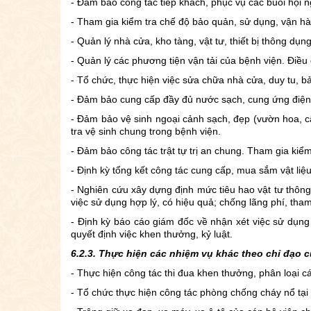
- Đảm bảo công tác tiếp khách, phục vụ các buổi hội n
- Tham gia kiểm tra chế độ bảo quản, sử dụng, vận hà
- Quản lý nhà cửa, kho tàng, vật tư, thiết bị thông dụn
- Quản lý các phương tiện vận tải của bệnh viện. Điều 
- Tổ chức, thực hiện việc sửa chữa nhà cửa, duy tu,
- Đảm bảo cung cấp đầy đủ nước sạch, cung ứng điện, hơ
- Đảm bảo vệ sinh ngoại cảnh sạch, đẹp (vườn hoa, câ
tra vệ sinh chung trong bệnh viện.
- Đảm bảo công tác trật tự trị an chung. Tham gia kiể
- Định kỳ tổng kết công tác cung cấp, mua sắm vật liệu
- Nghiên cứu xây dựng định mức tiêu hao vật tư thông
việc sử dụng hợp lý, có hiệu quả; chống lãng phí, tham
- Định kỳ báo cáo giám đốc về nhận xét việc sử dụng
quyết định việc khen thưởng, kỷ luật.
6.2.3. Thực hiện các nhiệm vụ khác theo chỉ đạo 
- Thực hiện công tác thi đua khen thưởng, phân loại cá
- Tổ chức thực hiện công tác phòng chống cháy nổ tại