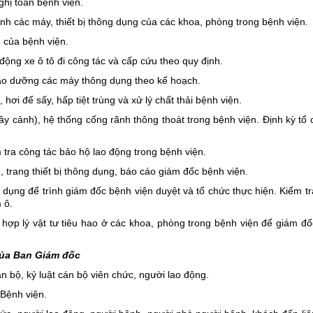
ghị toàn bệnh viện.
nh các máy, thiết bị thông dụng của các khoa, phòng trong bệnh viện.
g của bệnh viện.
động xe ô tô đi công tác và cấp cứu theo quy định.
 bảo dưỡng các máy thông dụng theo kế hoạch.
i để sấy, hấp tiệt trùng và xử lý chất thải bệnh viện.
y cảnh), hệ thống cống rãnh thông thoát trong bệnh viện. Định kỳ tổ
m tra công tác bảo hộ lao động trong bệnh viện.
, trang thiết bị thông dụng, báo cáo giám đốc bệnh viện.
 dụng để trình giám đốc bệnh viện duyệt và tổ chức thực hiện. Kiểm t
 ô.
 hợp lý vật tư tiêu hao ở các khoa, phòng trong bệnh viện để giám đ
của Ban Giám đốc
n bộ, kỷ luật cán bộ viên chức, người lao động.
 Bệnh viện.