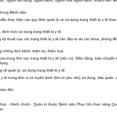
chức, người lao động, người bệnh, người nhà người bệnh, khách đến li
 trong Bệnh viện:
hực hiện các quy định quản lý và sử dụng trang thiết bị y tế theo
ịnh mức sử dụng trang thiết bị y tế.
 thuật của các trang thiết bị y tế cần đầu tư do các khoa, phòng đề
 chống dịch bệnh, thiên tai, thảm họa.
rong lĩnh vực trang thiết bị y tế (nếu có). Điều động, luân chuyển t
 dụng.
ề quản lý, sử dụng trang thiết bị y tế.
 tế trong đơn vị và tuyến dưới (khi có yêu cầu) sử dụng, bảo quản, 
Giám đốc.
chức - Hành chính - Quản trị thuộc Bệnh viện Phục hồi chức năng Qu
au: