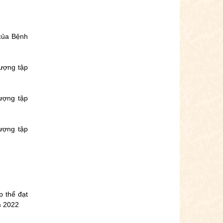
của Bệnh
ượng tập
ượng tập
ượng tập
 thể đạt
m 2022