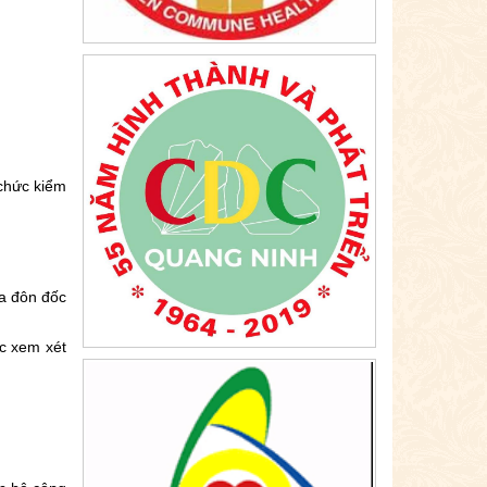
 chức kiểm
ra đôn đốc
ốc xem xét