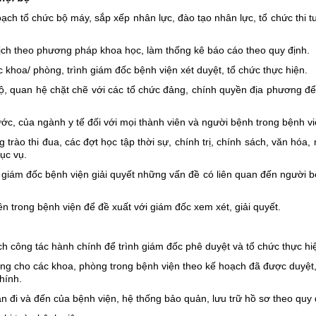
ạch tổ chức bộ máy, sắp xếp nhân lực, đào tạo nhân lực, tổ chức thi 
 lịch theo phương pháp khoa học, làm thống kê báo cáo theo quy định.
c khoa/ phòng, trình giám đốc bệnh viện xét duyệt, tổ chức thực hiện.
 bộ, quan hệ chặt chẽ với các tổ chức đảng, chính quyền địa phương đ
ớc, của ngành y tế đối với mọi thành viên và người bệnh trong bệnh vi
trào thi đua, các đợt học tập thời sự, chính trị, chính sách, văn hóa,
ục vụ.
 giám đốc bệnh viện giải quyết những vấn đề có liên quan đến người 
n trong bệnh viện để đề xuất với giám đốc xem xét, giải quyết.
h công tác hành chính để trình giám đốc phê duyệt và tổ chức thực hi
 dụng cho các khoa, phòng trong bệnh viện theo kế hoạch đã được duyệ
hính.
ăn đi và đến của bệnh viện, hệ thống bảo quản, lưu trữ hồ sơ theo quy 