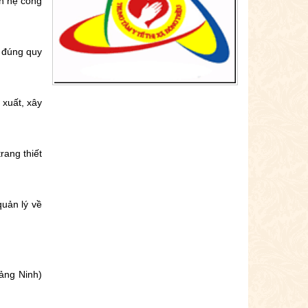
ên hệ công
 đúng quy
 xuất, xây
rang thiết
quản lý về
ảng Ninh)