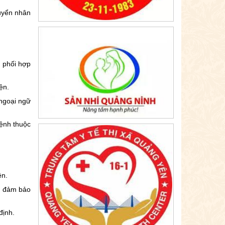
tuyển nhân
ể phối hợp
ện.
 ngoại ngữ
bệnh thuộc
ện.
t, đảm bảo
định.