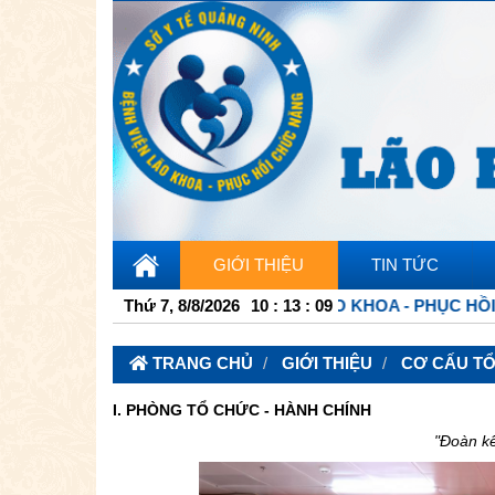
GIỚI THIỆU
TIN TỨC
Ử TỔNG HỢP BỆNH VIỆN LÃO KHOA - PHỤC HỒI CHỨC NĂN
Thứ 7, 8/8/2026
10
:
13
:
10
TRANG CHỦ
GIỚI THIỆU
CƠ CẤU T
I. PHÒNG TỔ CHỨC - HÀNH CHÍNH
"Đoàn kế