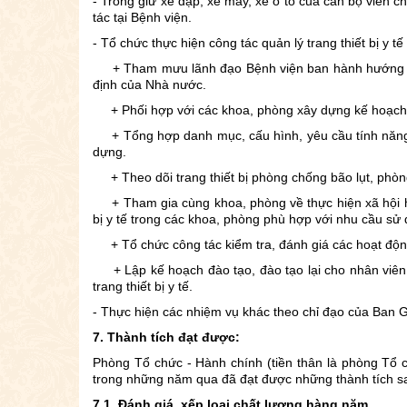
- Trông giữ xe đạp, xe máy, xe ô tô của cán bộ viên 
tác tại Bệnh viện.
- Tổ chức thực hiện công tác quản lý trang thiết bị y tế
+ Tham mưu lãnh đạo Bệnh viện ban hành hướng dẫn t
định của Nhà nước.
+ Phối hợp với các khoa, phòng xây dựng kế hoạch, đ
+ Tổng hợp danh mục, cấu hình, yêu cầu tính năng kỹ
dựng.
+ Theo dõi trang thiết bị phòng chống bão lụt, phòng
+ Tham gia cùng khoa, phòng về thực hiện xã hội hóa t
bị y tế trong các khoa, phòng phù hợp với nhu cầu sử
+ Tổ chức công tác kiểm tra, đánh giá các hoạt động v
+ Lập kế hoạch đào tạo, đào tạo lại cho nhân viên y
trang thiết bị y tế.
- Thực hiện các nhiệm vụ khác theo chỉ đạo của Ban 
7. Thành tích đạt được:
Phòng Tổ chức - Hành chính (tiền thân là phòng Tổ 
trong những năm qua đã đạt được những thành tích s
7.1. Đánh giá, xếp loại chất lượng hàng năm