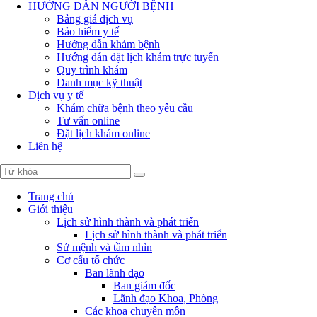
HƯỚNG DẪN NGƯỜI BỆNH
Bảng giá dịch vụ
Bảo hiểm y tế
Hướng dẫn khám bệnh
Hướng dẫn đặt lịch khám trực tuyến
Quy trình khám
Danh mục kỹ thuật
Dịch vụ y tế
Khám chữa bệnh theo yêu cầu
Tư vấn online
Đặt lịch khám online
Liên hệ
Trang chủ
Giới thiệu
Lịch sử hình thành và phát triển
Lịch sử hình thành và phát triển
Sứ mệnh và tầm nhìn
Cơ cấu tổ chức
Ban lãnh đạo
Ban giám đốc
Lãnh đạo Khoa, Phòng
Các khoa chuyên môn