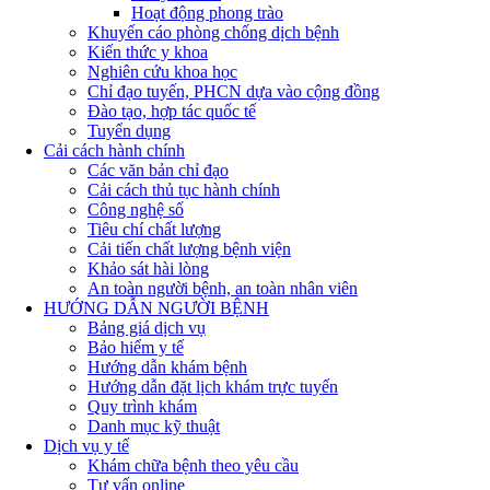
Hoạt động phong trào
Khuyến cáo phòng chống dịch bệnh
Kiến thức y khoa
Nghiên cứu khoa học
Chỉ đạo tuyến, PHCN dựa vào cộng đồng
Đào tạo, hợp tác quốc tế
Tuyển dụng
Cải cách hành chính
Các văn bản chỉ đạo
Cải cách thủ tục hành chính
Công nghệ số
Tiêu chí chất lượng
Cải tiến chất lượng bệnh viện
Khảo sát hài lòng
An toàn người bệnh, an toàn nhân viên
HƯỚNG DẪN NGƯỜI BỆNH
Bảng giá dịch vụ
Bảo hiểm y tế
Hướng dẫn khám bệnh
Hướng dẫn đặt lịch khám trực tuyến
Quy trình khám
Danh mục kỹ thuật
Dịch vụ y tế
Khám chữa bệnh theo yêu cầu
Tư vấn online