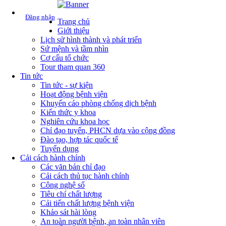
Đăng nhập
Trang chủ
Giới thiệu
Lịch sử hình thành và phát triển
Sứ mệnh và tầm nhìn
Cơ cấu tổ chức
Tour tham quan 360
Tin tức
Tin tức - sự kiện
Hoạt động bệnh viện
Khuyến cáo phòng chống dịch bệnh
Kiến thức y khoa
Nghiên cứu khoa học
Chỉ đạo tuyến, PHCN dựa vào cộng đồng
Đào tạo, hợp tác quốc tế
Tuyển dụng
Cải cách hành chính
Các văn bản chỉ đạo
Cải cách thủ tục hành chính
Công nghệ số
Tiêu chí chất lượng
Cải tiến chất lượng bệnh viện
Khảo sát hài lòng
An toàn người bệnh, an toàn nhân viên