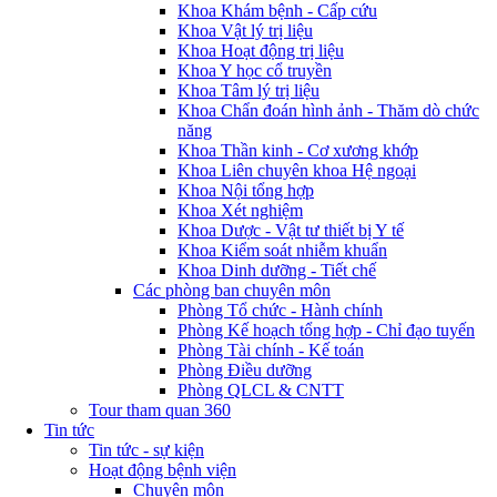
Khoa Khám bệnh - Cấp cứu
Khoa Vật lý trị liệu
Khoa Hoạt động trị liệu
Khoa Y học cổ truyền
Khoa Tâm lý trị liệu
Khoa Chẩn đoán hình ảnh - Thăm dò chức
năng
Khoa Thần kinh - Cơ xương khớp
Khoa Liên chuyên khoa Hệ ngoại
Khoa Nội tổng hợp
Khoa Xét nghiệm
Khoa Dược - Vật tư thiết bị Y tế
Khoa Kiểm soát nhiễm khuẩn
Khoa Dinh dưỡng - Tiết chế
Các phòng ban chuyên môn
Phòng Tổ chức - Hành chính
Phòng Kế hoạch tổng hợp - Chỉ đạo tuyến
Phòng Tài chính - Kế toán
Phòng Điều dưỡng
Phòng QLCL & CNTT
Tour tham quan 360
Tin tức
Tin tức - sự kiện
Hoạt động bệnh viện
Chuyên môn