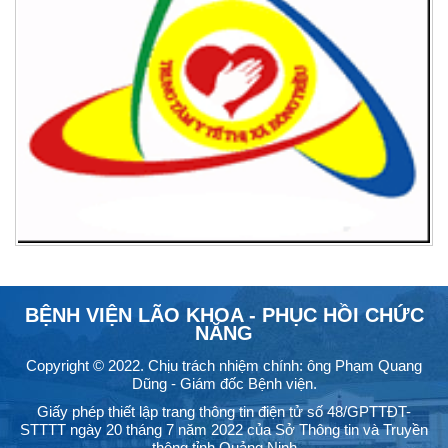
BỆNH VIỆN LÃO KHOA - PHỤC HỒI CHỨC
NĂNG
Copyright © 2022. Chịu trách nhiệm chính: ông Phạm Quang
Dũng - Giám đốc Bệnh viện.
Giấy phép thiết lập trang thông tin điện tử số 48/GPTTĐT-
STTTT ngày 20 tháng 7 năm 2022 của Sở Thông tin và Truyền
thông tỉnh Quảng Ninh