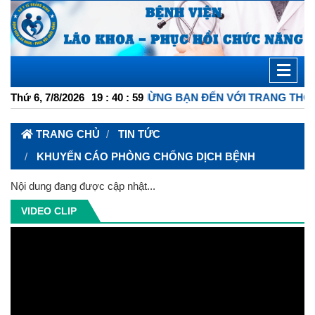
Thứ 6, 7/8/2026
CHÀO MỪNG BẠN ĐẾN VỚI TRANG THÔNG TIN 
19
:
41
:
00
TRANG CHỦ
TIN TỨC
KHUYẾN CÁO PHÒNG CHỐNG DỊCH BỆNH
Nội dung đang được cập nhật...
VIDEO CLIP