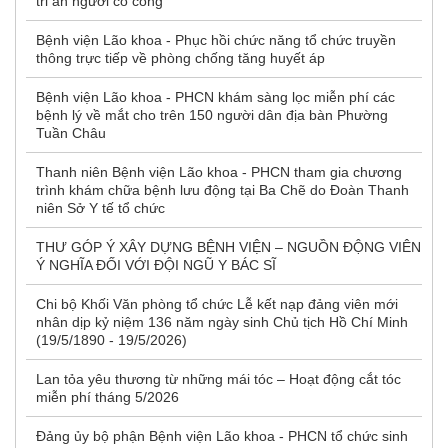
tri ân người có công
Bệnh viện Lão khoa - Phục hồi chức năng tổ chức truyền
thông trực tiếp về phòng chống tăng huyết áp
Bệnh viện Lão khoa - PHCN khám sàng lọc miễn phí các
bệnh lý về mắt cho trên 150 người dân địa bàn Phường
Tuần Châu
Thanh niên Bệnh viện Lão khoa - PHCN tham gia chương
trình khám chữa bệnh lưu động tại Ba Chẽ do Đoàn Thanh
niên Sở Y tế tổ chức
THƯ GÓP Ý XÂY DỰNG BỆNH VIỆN – NGUỒN ĐỘNG VIÊN
Ý NGHĨA ĐỐI VỚI ĐỘI NGŨ Y BÁC SĨ
Chi bộ Khối Văn phòng tổ chức Lễ kết nạp đảng viên mới
nhân dịp kỷ niệm 136 năm ngày sinh Chủ tịch Hồ Chí Minh
(19/5/1890 - 19/5/2026)
Lan tỏa yêu thương từ những mái tóc – Hoạt động cắt tóc
miễn phí tháng 5/2026
Đảng ủy bộ phận Bệnh viện Lão khoa - PHCN tổ chức sinh