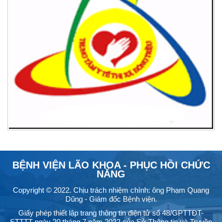
BỆNH VIỆN LÃO KHOA - PHỤC HỒI CHỨC
NĂNG
Copyright © 2022. Chịu trách nhiệm chính: ông Phạm Quang
Dũng - Giám đốc Bệnh viện.
Giấy phép thiết lập trang thông tin điện tử số 48/GPTTĐT-
STTTT ngày 20 tháng 7 năm 2022 của Sở Thông tin và Truyền