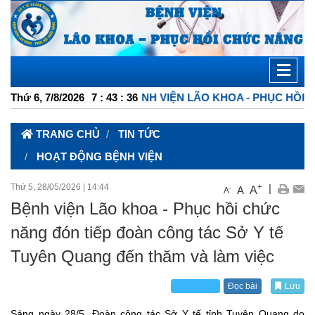
NG HỢP BỆNH VIỆN LÃO KHOA - PHỤC HỒI CHỨC NĂNG
Thứ 6, 7/8/2026
7
:
43
:
38
TRANG CHỦ
TIN TỨC
HOẠT ĐỘNG BỆNH VIỆN
Thứ 5, 28/05/2026
|
14:44
+
|
A
A
-
A
Bệnh viện Lão khoa - Phục hồi chức
năng đón tiếp đoàn công tác Sở Y tế
Tuyên Quang đến thăm và làm việc
Đọc bài
Lưu
Sáng ngày 28/5, Đoàn công tác Sở Y tế tỉnh Tuyên Quang do