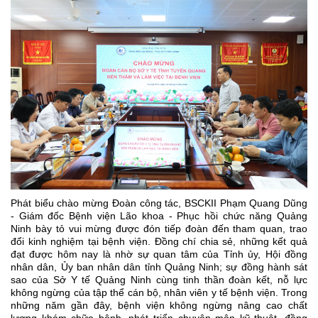
Phát biểu chào mừng Đoàn công tác, BSCKII Phạm Quang Dũng
- Giám đốc Bệnh viện Lão khoa - Phục hồi chức năng Quảng
Ninh bày tỏ vui mừng được đón tiếp đoàn đến tham quan, trao
đổi kinh nghiệm tại bệnh viện. Đồng chí chia sẻ, những kết quả
đạt được hôm nay là nhờ sự quan tâm của Tỉnh ủy, Hội đồng
nhân dân, Ủy ban nhân dân tỉnh Quảng Ninh; sự đồng hành sát
sao của Sở Y tế Quảng Ninh cùng tinh thần đoàn kết, nỗ lực
không ngừng của tập thể cán bộ, nhân viên y tế bệnh viện. Trong
những năm gần đây, bệnh viện không ngừng nâng cao chất
lượng khám chữa bệnh, phát triển chuyên môn kỹ thuật, đồng