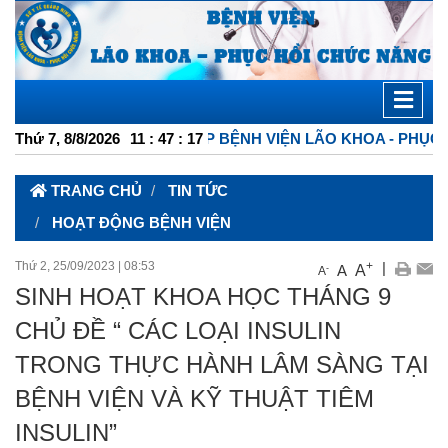
 ĐIỆN TỬ TỔNG HỢP BỆNH VIỆN LÃO KHOA - PHỤC HỒI C
Thứ 7, 8/8/2026
11
:
47
:
18
TRANG CHỦ
TIN TỨC
HOẠT ĐỘNG BỆNH VIỆN
Thứ 2, 25/09/2023
|
08:53
+
|
A
A
-
A
SINH HOẠT KHOA HỌC THÁNG 9
CHỦ ĐỀ “ CÁC LOẠI INSULIN
TRONG THỰC HÀNH LÂM SÀNG TẠI
BỆNH VIỆN VÀ KỸ THUẬT TIÊM
INSULIN”