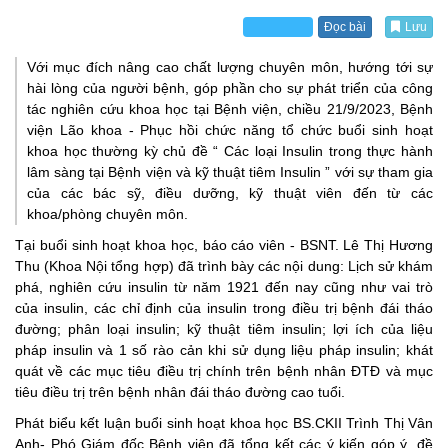
Đọc bài
Lưu
Với mục đích nâng cao chất lượng chuyên môn, hướng tới sự
hài lòng của người bệnh, góp phần cho sự phát triển của công
tác nghiên cứu khoa học tại Bệnh viện, c
hiều 21/9/2023, Bệnh
viện Lão khoa - Phục hồi chức năng tổ chức buổi sinh hoạt
khoa học thường kỳ chủ đề “ Các loại Insulin trong thực hành
lâm sàng tại Bệnh viện và kỹ thuật tiêm Insulin ” với sự tham gia
của c
ác bác sỹ, điều dưỡng, kỹ thuật viên đến từ các
khoa/phòng chuyên môn.
Tại buổi sinh hoạt khoa học, báo cáo viên - BSNT. Lê Thị Hương
Thu (Khoa Nội tổng hợp) đã trình bày các nội dung:
Lịch sử khám
phá, nghiên cứu insulin từ năm 1921 đến nay cũng như vai trò
của insulin, các chỉ định của insulin trong điều trị bệnh đái tháo
đường; phân loại insulin; kỹ thuật tiêm insulin; lợi ích của liệu
pháp insulin và 1 số rào cản khi sử dụng liệu pháp insulin; khát
quát về các mục tiêu điều trị chính trên bệnh nhân ĐTĐ và mục
tiêu điều trị trên bệnh nhân đái tháo đường cao tuổi.
Phát biểu kết luận buổi sinh hoạt khoa học BS.CKII Trình Thị Vân
Anh- Phó Giám đốc Bệnh viện đã tổng kết các ý kiến góp ý, đề