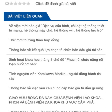
Click để đánh giá bài viết
BÀI VIẾT LIÊN QUAN
Về việc mời báo giá “Dịch vụ cấu hình, cài đặt hệ thống thiết
bị mạng, hệ thống máy chủ, hệ thống wifi, hệ thống lưu trữ"
Thư mời thương thảo hợp đồng
Thông báo về kết quả lựa chọn tổ chức bán đấu giá tài sản
Sinh hoạt khoa học tháng 8 chủ đề “Phục hồi chức năng rối
loạn nuốt cơ bản”
Tình nguyện viên Kamikawa Mariko - người đồng hành tin
cậy
Thông báo về việc yêu cầu cung cấp báo giá tủ đầu giường
GIAO HỮU BÓNG ĐÁ NAM GIỮA BỆNH VIỆN LÃO KHOA -
PHCN VÀ BỆNH VIỆN ĐA KHOA KHU VỰC CẨM PHẢ.
Thông báo (Lần 2) về việc thẩm định giá thuê dịch vụ vệ