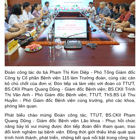
Đoàn công tác do bà Phạm Thị Kim Diệp - Phó Tổng Giám đốc
Công ty Cổ phần Bệnh viện 115 làm Trưởng đoàn, cùng các cán
bộ chủ chốt của đơn vị. Đón tiếp và làm việc với đoàn có TTƯT,
BS.CKII Phạm Quang Dũng - Giám đốc Bệnh viện; BS.CKII Trình
Thị Vân Anh - Phó Giám đốc Bệnh viện; TTƯT, ThS.BS Lê Thu
Huyền - Phó Giám đốc Bệnh viện cùng trưởng, phó các khoa,
phòng liên quan.
Phát biểu chào mừng Đoàn công tác, TTƯT, BS.CKII Phạm
Quang Dũng - Giám đốc Bệnh viện Lão khoa - Phục hồi chức
năng bày tỏ vui mừng được đón tiếp đoàn đến tham quan, trao
đổi kinh nghiệm tại bệnh viện. Đồng thời giới thiệu khái quát quá
trình hình thành, phát triển, những kết quả nổi bật trong công tác