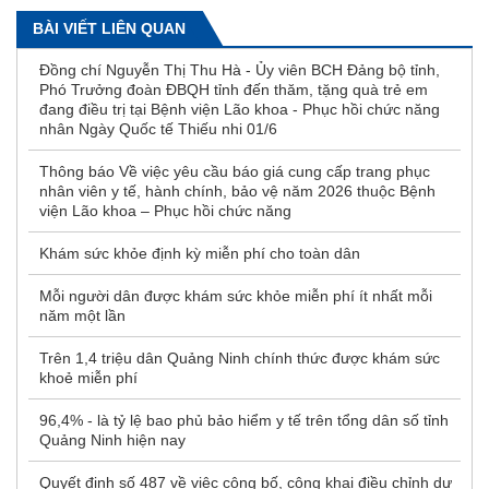
BÀI VIẾT LIÊN QUAN
Đồng chí Nguyễn Thị Thu Hà - Ủy viên BCH Đảng bộ tỉnh,
Phó Trưởng đoàn ĐBQH tỉnh đến thăm, tặng quà trẻ em
đang điều trị tại Bệnh viện Lão khoa - Phục hồi chức năng
nhân Ngày Quốc tế Thiếu nhi 01/6
Thông báo Về việc yêu cầu báo giá cung cấp trang phục
nhân viên y tế, hành chính, bảo vệ năm 2026 thuộc Bệnh
viện Lão khoa – Phục hồi chức năng
Khám sức khỏe định kỳ miễn phí cho toàn dân
Mỗi người dân được khám sức khỏe miễn phí ít nhất mỗi
năm một lần
Trên 1,4 triệu dân Quảng Ninh chính thức được khám sức
khoẻ miễn phí
96,4% - là tỷ lệ bao phủ bảo hiểm y tế trên tổng dân số tỉnh
Quảng Ninh hiện nay
Quyết định số 487 về việc công bố, công khai điều chỉnh dự