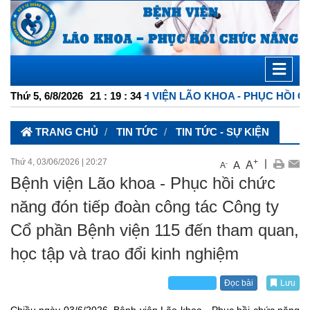
G HỢP BỆNH VIỆN LÃO KHOA - PHỤC HỒI CHỨC NĂNG
Thứ 5, 6/8/2026
21
:
19
:
36
TRANG CHỦ
TIN TỨC
TIN TỨC - SỰ KIỆN
Thứ 4, 03/06/2026
|
20:27
+
|
A
A
-
A
Bệnh viện Lão khoa - Phục hồi chức
năng đón tiếp đoàn công tác Công ty
Cổ phần Bệnh viện 115 đến tham quan,
học tập và trao đổi kinh nghiệm
Đọc bài
Lưu