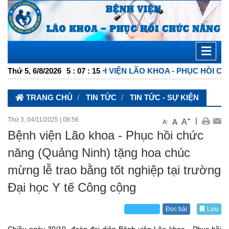
TỔNG HỢP BỆNH VIỆN LÃO KHOA - PHỤC HỒI CHỨC NĂNG
Thứ 5, 6/8/2026
5
:
07
:
16
TRANG CHỦ
TIN TỨC
TIN TỨC - SỰ KIỆN
Thứ 3, 04/11/2025
|
08:56
+
|
A
A
-
A
Bệnh viện Lão khoa - Phục hồi chức
năng (Quảng Ninh) tặng hoa chúc
mừng lễ trao bằng tốt nghiệp tại trường
Đại học Y tế Công cộng
Đọc bài
Lưu