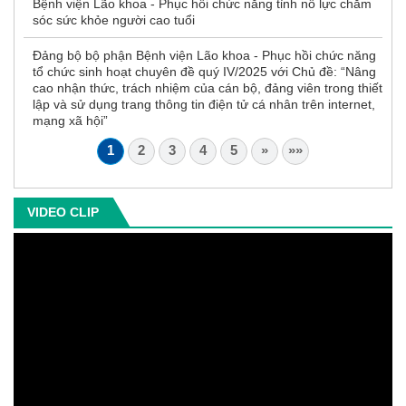
Bệnh viện Lão khoa - Phục hồi chức năng tỉnh nỗ lực chăm
sóc sức khỏe người cao tuổi
Đảng bộ bộ phận Bệnh viện Lão khoa - Phục hồi chức năng
tổ chức sinh hoạt chuyên đề quý IV/2025 với Chủ đề: “Nâng
cao nhận thức, trách nhiệm của cán bộ, đảng viên trong thiết
lập và sử dụng trang thông tin điện tử cá nhân trên internet,
mạng xã hội”
1
2
3
4
5
»
»»
VIDEO CLIP