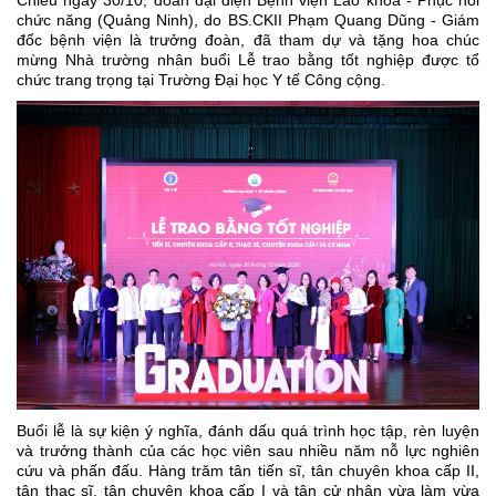
Chiều ngày 30/10, đoàn đại diện Bệnh viện Lão khoa - Phục hồi
chức năng (Quảng Ninh), do BS.CKII Phạm Quang Dũng - Giám
đốc bệnh viện là trưởng đoàn, đã tham dự và tặng hoa chúc
mừng Nhà trường nhân buổi Lễ trao bằng tốt nghiệp được tổ
chức trang trọng tại Trường Đại học Y tế Công cộng.
Buổi lễ là sự kiện ý nghĩa, đánh dấu quá trình học tập, rèn luyện
và trưởng thành của các học viên sau nhiều năm nỗ lực nghiên
cứu và phấn đấu. Hàng trăm tân tiến sĩ, tân chuyên khoa cấp II,
tân thạc sĩ, tân chuyên khoa cấp I và tân cử nhân vừa làm vừa