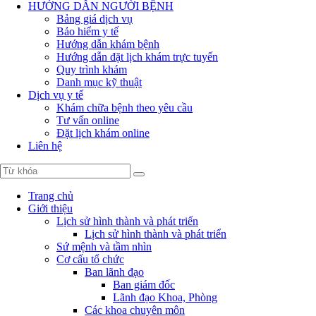
HƯỚNG DẪN NGƯỜI BỆNH
Bảng giá dịch vụ
Bảo hiểm y tế
Hướng dẫn khám bệnh
Hướng dẫn đặt lịch khám trực tuyến
Quy trình khám
Danh mục kỹ thuật
Dịch vụ y tế
Khám chữa bệnh theo yêu cầu
Tư vấn online
Đặt lịch khám online
Liên hệ
Trang chủ
Giới thiệu
Lịch sử hình thành và phát triển
Lịch sử hình thành và phát triển
Sứ mệnh và tầm nhìn
Cơ cấu tổ chức
Ban lãnh đạo
Ban giám đốc
Lãnh đạo Khoa, Phòng
Các khoa chuyên môn