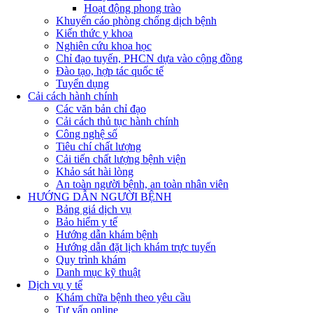
Hoạt động phong trào
Khuyến cáo phòng chống dịch bệnh
Kiến thức y khoa
Nghiên cứu khoa học
Chỉ đạo tuyến, PHCN dựa vào cộng đồng
Đào tạo, hợp tác quốc tế
Tuyển dụng
Cải cách hành chính
Các văn bản chỉ đạo
Cải cách thủ tục hành chính
Công nghệ số
Tiêu chí chất lượng
Cải tiến chất lượng bệnh viện
Khảo sát hài lòng
An toàn người bệnh, an toàn nhân viên
HƯỚNG DẪN NGƯỜI BỆNH
Bảng giá dịch vụ
Bảo hiểm y tế
Hướng dẫn khám bệnh
Hướng dẫn đặt lịch khám trực tuyến
Quy trình khám
Danh mục kỹ thuật
Dịch vụ y tế
Khám chữa bệnh theo yêu cầu
Tư vấn online