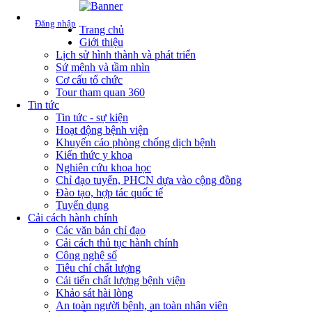
Đăng nhập
Trang chủ
Giới thiệu
Lịch sử hình thành và phát triển
Sứ mệnh và tầm nhìn
Cơ cấu tổ chức
Tour tham quan 360
Tin tức
Tin tức - sự kiện
Hoạt động bệnh viện
Khuyến cáo phòng chống dịch bệnh
Kiến thức y khoa
Nghiên cứu khoa học
Chỉ đạo tuyến, PHCN dựa vào cộng đồng
Đào tạo, hợp tác quốc tế
Tuyển dụng
Cải cách hành chính
Các văn bản chỉ đạo
Cải cách thủ tục hành chính
Công nghệ số
Tiêu chí chất lượng
Cải tiến chất lượng bệnh viện
Khảo sát hài lòng
An toàn người bệnh, an toàn nhân viên