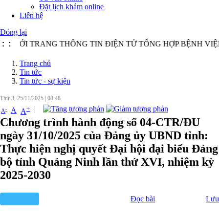
Đặt lịch khám online
Liên hệ
Đóng lại
VỚI TRANG THÔNG TIN ĐIỆN TỬ TỔNG HỢP BỆNH VIỆN 
:
:
Trang chủ
Tin tức
Tin tức - sự kiện
Thứ 3, 25/11/2025
|
08:48
|
+
-
A
A
A
Chương trình hành động số 04-CTR/ĐU
ngày 31/10/2025 của Đảng ủy UBND tỉnh:
Thực hiện nghị quyết Đại hội đại biểu Đảng
bộ tỉnh Quảng Ninh lần thứ XVI, nhiệm kỳ
2025-2030
Đọc bài
Lưu