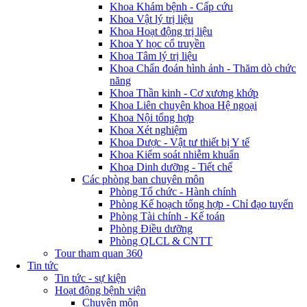
Khoa Khám bệnh - Cấp cứu
Khoa Vật lý trị liệu
Khoa Hoạt động trị liệu
Khoa Y học cổ truyền
Khoa Tâm lý trị liệu
Khoa Chẩn đoán hình ảnh - Thăm dò chức
năng
Khoa Thần kinh - Cơ xương khớp
Khoa Liên chuyên khoa Hệ ngoại
Khoa Nội tổng hợp
Khoa Xét nghiệm
Khoa Dược - Vật tư thiết bị Y tế
Khoa Kiểm soát nhiễm khuẩn
Khoa Dinh dưỡng - Tiết chế
Các phòng ban chuyên môn
Phòng Tổ chức - Hành chính
Phòng Kế hoạch tổng hợp - Chỉ đạo tuyến
Phòng Tài chính - Kế toán
Phòng Điều dưỡng
Phòng QLCL & CNTT
Tour tham quan 360
Tin tức
Tin tức - sự kiện
Hoạt động bệnh viện
Chuyên môn