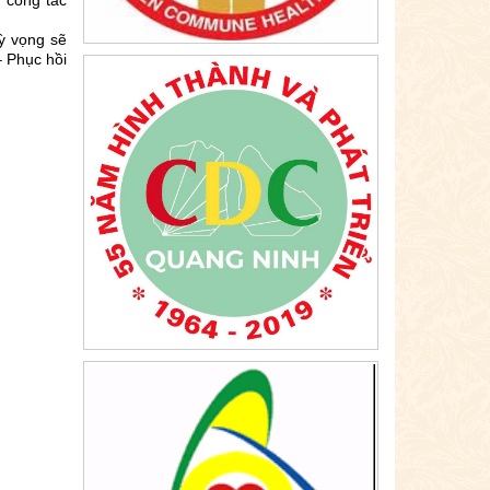
ỳ vọng sẽ
– Phục hồi