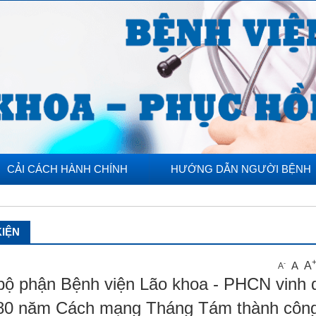
CẢI CÁCH HÀNH CHÍNH
HƯỚNG DẪN NGƯỜI BỆNH
KIỆN
A
A
-
A
bộ phận Bệnh viện Lão khoa - PHCN vinh 
 80 năm Cách mạng Tháng Tám thành côn