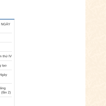
Ừ NGÀY
n thứ IV
g tạo
“Ngày
năng
(lần 2)