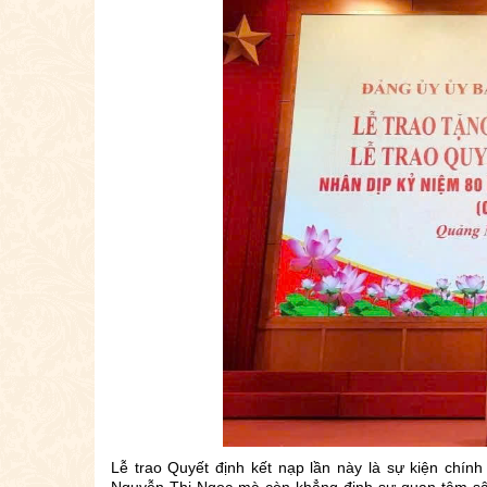
Lễ trao Quyết định kết nạp lần này là sự kiện chín
Nguyễn Thị Ngọc mà còn khẳng định sự quan tâm sâ