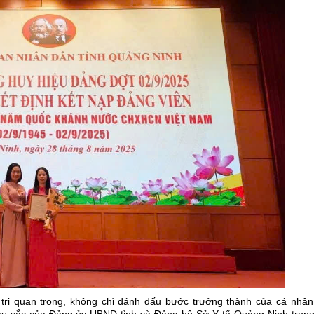
h trị quan trọng, không chỉ đánh dấu bước trưởng thành của cá nhân
u sắc của Đảng ủy UBND tỉnh và Đảng bộ Sở Y tế Quảng Ninh trong