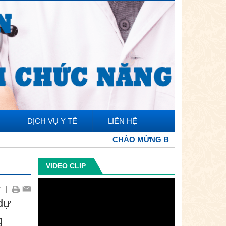
DỊCH VỤ Y TẾ
LIÊN HỆ
CHÀO MỪNG BẠN ĐẾN VỚI TRANG THÔNG TIN
VIDEO CLIP
+
|
dự
g