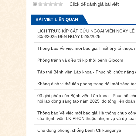
Click để đánh giá bài viết
BÀI VIẾT LIÊN QUAN
LỊCH TRỰC KÍP CẤP CỨU NGOẠI VIỆN NGÀY L
30/8/2025 ĐẾN NGÀY 02/9/2025
Thông báo Về việc mời báo giá Thiết bị y tế thuộc
Phòng tránh và điều trị kịp thời bệnh Glocom
Tập thể Bệnh viện Lão khoa - Phục hồi chức năng đư
Khẳng định vị thế tiên phong trong đổi mới sáng t
03 giải pháp của Bệnh viện Lão khoa - Phục hồi ch
hội lao động sáng tạo năm 2025' do tổng liên đoàn
Thông báo Về việc mời báo giá Hệ thống chụp cộ
của Bệnh viện LK-PHCN thuộc nhiệm vụ và dự toán k
Chủ động phòng, chống bệnh Chikungunya