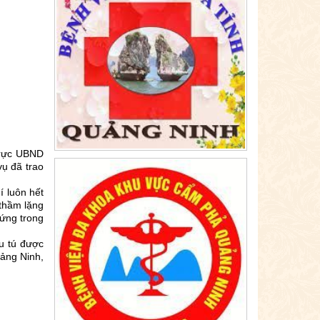
trực UBND
ụ đã trao
í luôn hết
 thầm lặng
ứng trong
u tú được
ảng Ninh,