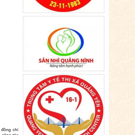
 đồng chí
 công tác