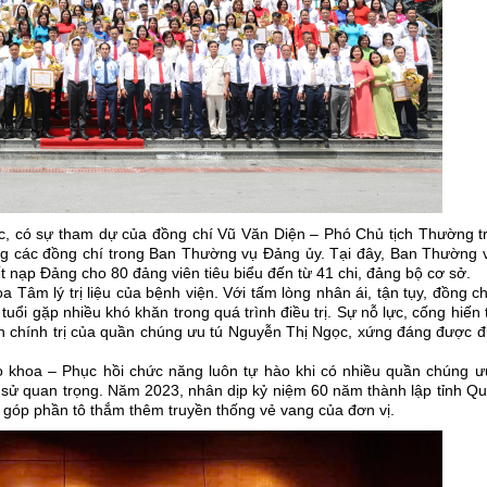
c, có sự tham dự của đồng chí Vũ Văn Diện – Phó Chủ tịch Thường 
ng các đồng chí trong Ban Thường vụ Đảng ủy. Tại đây, Ban Thường v
t nạp Đảng cho 80 đảng viên tiêu biểu đến từ 41 chi, đảng bộ cơ sở.
Tâm lý trị liệu của bệnh viện. Với tấm lòng nhân ái, tận tụy, đồng ch
tuổi gặp nhiều khó khăn trong quá trình điều trị. Sự nỗ lực, cống hiến
nh chính trị của quần chúng ưu tú Nguyễn Thị Ngọc, xứng đáng được đ
o khoa – Phục hồi chức năng luôn tự hào khi có nhiều quần chúng ư
sử quan trọng. Năm 2023, nhân dịp kỷ niệm 60 năm thành lập tỉnh Qu
 góp phần tô thắm thêm truyền thống vẻ vang của đơn vị.