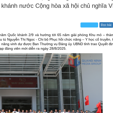
c khánh nước Cộng hòa xã hội chủ nghĩa V
Đọc bài
 năm Quốc khánh 2/9 và hướng tới 65 năm giải phóng Khu mỏ – thành
 tú Nguyễn Thị Ngọc - Chi bộ Phục hồi chức năng – Y học cổ truyền, 
 năng vinh dự được Ban Thường vụ Đảng ủy UBND tỉnh trao Quyết địn
ạp đảng viên mới diễn ra ngày 28/8/2025.