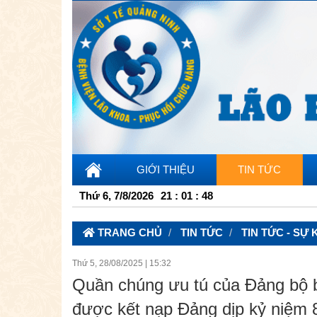
GIỚI THIỆU
TIN TỨC
Thứ 6, 7/8/2026
21
:
01
:
50
TRANG CHỦ
TIN TỨC
TIN TỨC - SỰ 
Thứ 5, 28/08/2025
|
15:32
Quần chúng ưu tú của Đảng bộ 
được kết nạp Đảng dịp kỷ niệm