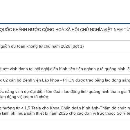
Ễ QUỐC KHÁNH NƯỚC CỘNG HOÀ XÃ HỘI CHỦ NGHĨA VIỆT NAM T
 nguồn dự toán không tự chủ năm 2026 (đợt 1)
ợc vinh danh tại hội nghị điển hình tiên tiến ngành y tế quảng ninh lầ
ạo: 02 cán bộ Bệnh viện Lão khoa - PHCN được trao bằng lao động sán
ức năng vinh dự đại diện liên đoàn lao động tỉnh quảng ninh tham gia 
 lao động việt nam tổ chức
ng hưởng từ < 1,5 Tesla cho Khoa Chẩn đoán hình ảnh-Thăm dò chức 
inh phí mua sắm thiết bị năm 2025 cho các đơn vị trực thuộc Sở Y tế 