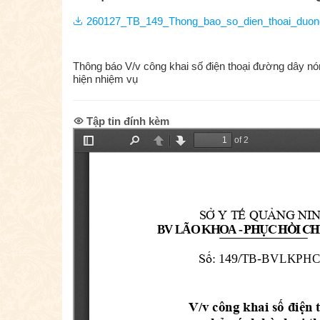
260127_TB_149_Thong_bao_so_dien_thoai_duon
Thông báo V/v công khai số điện thoại đường dây nóng
hiện nhiệm vụ
Tập tin đính kèm