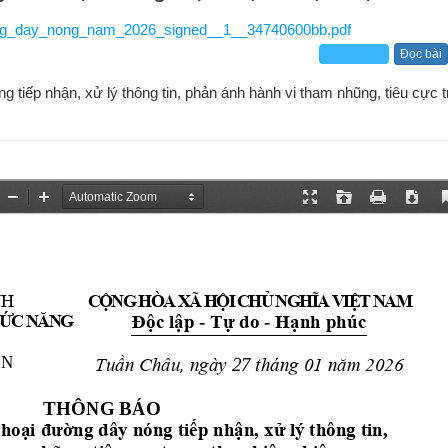
g_day_nong_nam_2026_signed__1__34740600bb.pdf
Đọc bài
 tiếp nhận, xử lý thông tin, phản ánh hành vi tham nhũng, tiêu cực 