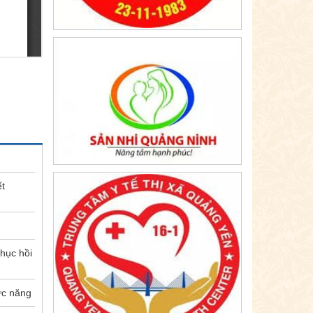
ết
hục hồi
ức năng