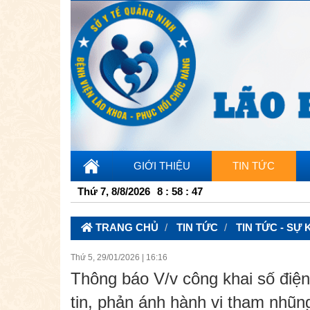
GIỚI THIỆU
TIN TỨC
Thứ 7, 8/8/2026
8
:
58
:
48
TRANG CHỦ
TIN TỨC
TIN TỨC - SỰ 
Thứ 5, 29/01/2026
|
16:16
Thông báo V/v công khai số điện
tin, phản ánh hành vi tham nhũng