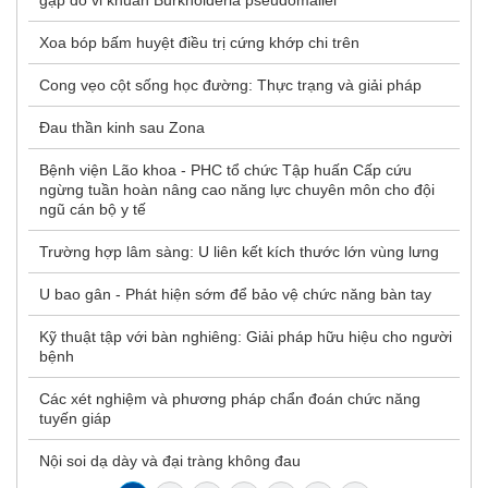
gặp do vi khuẩn Burkholderia pseudomallei
Xoa bóp bấm huyệt điều trị cứng khớp chi trên
Cong vẹo cột sống học đường: Thực trạng và giải pháp
Đau thần kinh sau Zona
Bệnh viện Lão khoa - PHC tổ chức Tập huấn Cấp cứu
ngừng tuần hoàn nâng cao năng lực chuyên môn cho đội
ngũ cán bộ y tế
Trường hợp lâm sàng: U liên kết kích thước lớn vùng lưng
U bao gân - Phát hiện sớm để bảo vệ chức năng bàn tay
Kỹ thuật tập với bàn nghiêng: Giải pháp hữu hiệu cho người
bệnh
Các xét nghiệm và phương pháp chẩn đoán chức năng
tuyến giáp
Nội soi dạ dày và đại tràng không đau