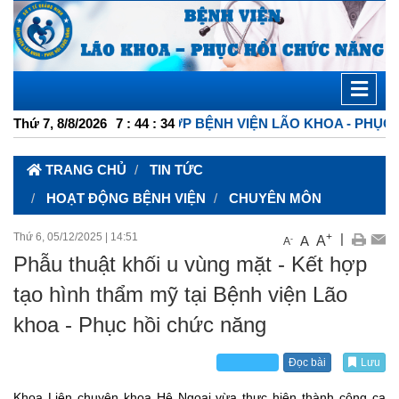
ĐIỆN TỬ TỔNG HỢP BỆNH VIỆN LÃO KHOA - PHỤC HỒI CHỨ
Thứ 7, 8/8/2026
7
:
44
:
35
TRANG CHỦ
TIN TỨC
HOẠT ĐỘNG BỆNH VIỆN
CHUYÊN MÔN
Thứ 6, 05/12/2025
|
14:51
+
|
A
A
-
A
Phẫu thuật khối u vùng mặt - Kết hợp
tạo hình thẩm mỹ tại Bệnh viện Lão
khoa - Phục hồi chức năng
Đọc bài
Lưu
Khoa Liên chuyên khoa Hệ Ngoại vừa thực hiện thành công ca