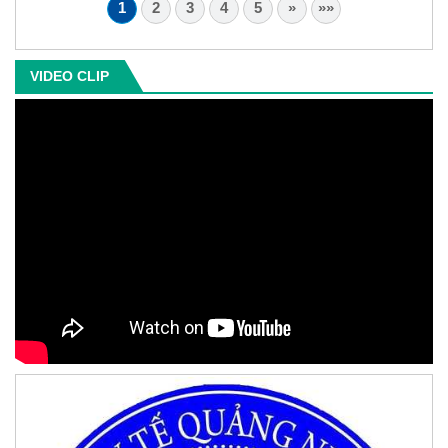
1
2
3
4
5
»
»»
VIDEO CLIP