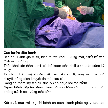
Các bước tiến hành:
Bác sĩ: Đánh giá vị trí, kích thước khối u vùng mặt, thiết kế xác
định vạt phù hợp.
Triển khai cẩn thận, tỉ mỉ, cắt bỏ hoàn toàn khối u an toàn đúng kỹ
thuật.
Tạo hình thẩm mỹ khuôn mặt: tạo vạt da mặt, xoay vạt che phủ
khuyết hổng diện khuyết da mặt sau cắt u.
Đóng da thẩm mỹ tạo sự sinh lý cho phục hồi mô mềm
Người bệnh tiếp tục được theo dõi và chăm sóc vạt da sau mổ,
phòng tránh sẹo vùng mặt sớm.
Kết quả sau mổ:
người bệnh an toàn, hạnh phúc ngay sau tạo
hình.