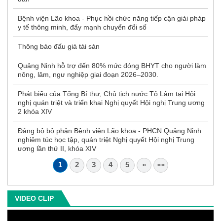
Bệnh viện Lão khoa - Phục hồi chức năng tiếp cận giải pháp
y tế thông minh, đẩy mạnh chuyển đổi số
Thông báo đấu giá tài sản
Quảng Ninh hỗ trợ đến 80% mức đóng BHYT cho người làm
nông, lâm, ngư nghiệp giai đoạn 2026–2030.
Phát biểu của Tổng Bí thư, Chủ tịch nước Tô Lâm tại Hội
nghị quán triệt và triển khai Nghị quyết Hội nghị Trung ương
2 khóa XIV
Đảng bộ bộ phận Bệnh viện Lão khoa - PHCN Quảng Ninh
nghiêm túc học tập, quán triệt Nghị quyết Hội nghị Trung
ương lần thứ II, khóa XIV
1
2
3
4
5
»
»»
VIDEO CLIP