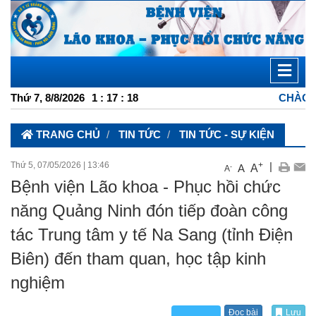
Thứ 7, 8/8/2026
1
:
17
:
19
CHÀO MỪNG BẠN ĐẾN V
TRANG CHỦ
TIN TỨC
TIN TỨC - SỰ KIỆN
Thứ 5, 07/05/2026
|
13:46
+
|
A
A
-
A
Bệnh viện Lão khoa - Phục hồi chức
năng Quảng Ninh đón tiếp đoàn công
tác Trung tâm y tế Na Sang (tỉnh Điện
Biên) đến tham quan, học tập kinh
nghiệm
Đọc bài
Lưu