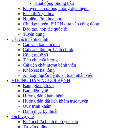
Hoạt động phong trào
Khuyến cáo phòng chống dịch bệnh
Kiến thức y khoa
Nghiên cứu khoa học
Chỉ đạo tuyến, PHCN dựa vào cộng đồng
Đào tạo, hợp tác quốc tế
Tuyển dụng
Cải cách hành chính
Các văn bản chỉ đạo
Cải cách thủ tục hành chính
Công nghệ số
Tiêu chí chất lượng
Cải tiến chất lượng bệnh viện
Khảo sát hài lòng
An toàn người bệnh, an toàn nhân viên
HƯỚNG DẪN NGƯỜI BỆNH
Bảng giá dịch vụ
Bảo hiểm y tế
Hướng dẫn khám bệnh
Hướng dẫn đặt lịch khám trực tuyến
Quy trình khám
Danh mục kỹ thuật
Dịch vụ y tế
Khám chữa bệnh theo yêu cầu
Tư vấn online