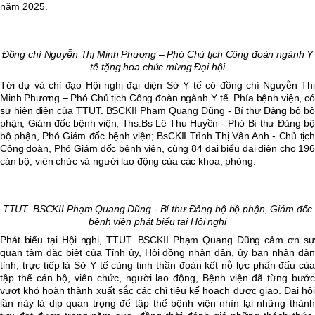
năm 2025.
Đồng chí
Nguyễn Thị Minh Phương
– Phó Chủ tịch Công đoàn ngành Y
tế tặng hoa chúc mừng Đại hội
Tới dự và chỉ đạo Hội nghị đại diện Sở Y tế có đồng chí
Nguyễn Thị
Minh Phương
– Phó Chủ tịch Công đoàn ngành Y tế. Phía bệnh viện, c
sự hiện diện của TTUT. BSCKII Phạm Quang Dũng - Bí thư Đảng bộ bộ
phận, Giám đốc bệnh viện; Ths.Bs Lê Thu Huyền - Phó Bí thư Đảng bộ
bộ phận, Phó Giám đốc bệnh viện; BsCKII Trình Thị Vân Anh - Chủ tịch
Công đoàn, Phó Giám đốc bệnh viện, cùng 84 đại biểu đại diện cho 196
cán bộ, viên chức và người lao động của các khoa, phòng.
TTUT. BSCKII Phạm Quang Dũng -
Bí thư Đảng bộ bộ phận, Giám đốc
bệnh viện phát biểu tại Hội nghị
Phát biểu tại Hội nghị, TTUT. BSCKII Phạm Quang Dũng cảm ơn
sự
quan tâm đặc biệt của Tỉnh ủy, Hội đồng nhân dân, ủy ban nhân dân
tỉnh, trực tiếp là Sở Y tế cùng tinh thần đoàn kết nỗ lực phấn đấu của
tập thể cán bộ, viên chức, người lao động, Bệnh viện đã từng bước
vượt khó hoàn thành xuất sắc các chỉ tiêu kế hoạch được giao. Đại hội
lần này là dịp quan trọng để tập thể bệnh viện nhìn lại những thành