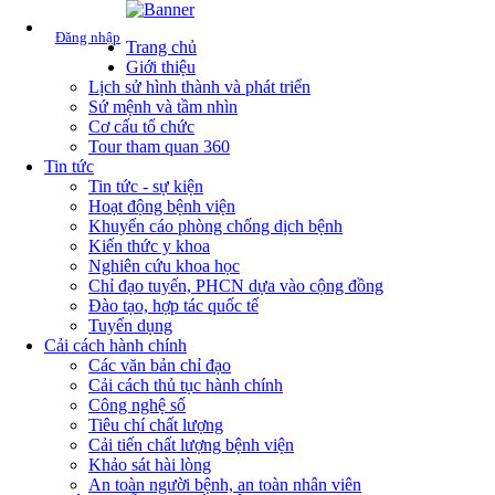
Đăng nhập
Trang chủ
Giới thiệu
Lịch sử hình thành và phát triển
Sứ mệnh và tầm nhìn
Cơ cấu tổ chức
Tour tham quan 360
Tin tức
Tin tức - sự kiện
Hoạt động bệnh viện
Khuyến cáo phòng chống dịch bệnh
Kiến thức y khoa
Nghiên cứu khoa học
Chỉ đạo tuyến, PHCN dựa vào cộng đồng
Đào tạo, hợp tác quốc tế
Tuyển dụng
Cải cách hành chính
Các văn bản chỉ đạo
Cải cách thủ tục hành chính
Công nghệ số
Tiêu chí chất lượng
Cải tiến chất lượng bệnh viện
Khảo sát hài lòng
An toàn người bệnh, an toàn nhân viên