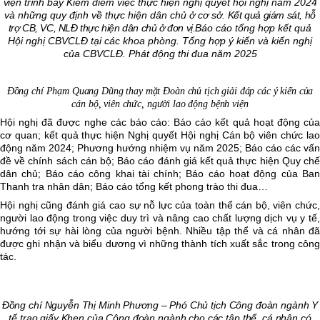
viện trình bày
Kiểm điểm việc thực hiện nghị quyết hội nghị năm 2024
và những quy định về thực hiện dân chủ ở cơ sở.
Kết quả giám sát, hỗ
trợ CB, VC, NLĐ thực hiện dân chủ ở đơn vị.
Báo cáo tổng hợp kết quả
Hội nghị CBVCLĐ tại các khoa phòng. Tổng hợp ý kiến và kiến nghị
của CBVCLĐ. Phát động thi đua năm 2025
Đồng chí Phạm Quang Dũng thay mặt Đoàn chủ tịch giải đáp các ý kiến của
cán bộ, viên chức, người lao động bệnh viện
Hội nghị đã được nghe các báo cáo: Báo cáo kết quả hoạt động của
cơ quan; kết quả thực hiện Nghị quyết Hội nghị Cán bộ viên chức lao
động năm 2024; Phương hướng nhiệm vụ năm 2025; Báo cáo các vấn
đề về chính sách cán bộ; Báo cáo đánh giá kết quả thực hiện Quy chế
dân chủ; Báo cáo công khai tài chính; Báo cáo hoạt động của Ban
Thanh tra nhân dân; Báo cáo tổng kết phong trào thi đua…
Hội nghị cũng đánh giá cao sự nỗ lực của toàn thể cán bộ, viên chức,
người lao động trong việc duy trì và nâng cao chất lượng dịch vụ y tế,
hướng tới sự hài lòng của người bệnh. Nhiều tập thể và cá nhân đã
được ghi nhận và biểu dương vì những thành tích xuất sắc trong công
tác.
Đồng chí
Nguyễn Thị Minh Phương
– Phó Chủ tịch Công đoàn ngành Y
tế trao giấy Khen của Công đoàn ngành cho các tập thể, cá nhân có