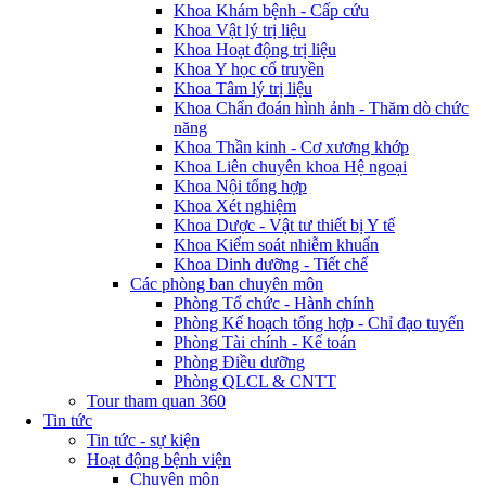
Khoa Khám bệnh - Cấp cứu
Khoa Vật lý trị liệu
Khoa Hoạt động trị liệu
Khoa Y học cổ truyền
Khoa Tâm lý trị liệu
Khoa Chẩn đoán hình ảnh - Thăm dò chức
năng
Khoa Thần kinh - Cơ xương khớp
Khoa Liên chuyên khoa Hệ ngoại
Khoa Nội tổng hợp
Khoa Xét nghiệm
Khoa Dược - Vật tư thiết bị Y tế
Khoa Kiểm soát nhiễm khuẩn
Khoa Dinh dưỡng - Tiết chế
Các phòng ban chuyên môn
Phòng Tổ chức - Hành chính
Phòng Kế hoạch tổng hợp - Chỉ đạo tuyến
Phòng Tài chính - Kế toán
Phòng Điều dưỡng
Phòng QLCL & CNTT
Tour tham quan 360
Tin tức
Tin tức - sự kiện
Hoạt động bệnh viện
Chuyên môn