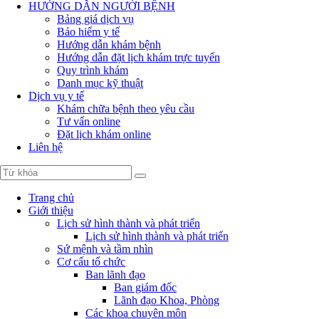
HƯỚNG DẪN NGƯỜI BỆNH
Bảng giá dịch vụ
Bảo hiểm y tế
Hướng dẫn khám bệnh
Hướng dẫn đặt lịch khám trực tuyến
Quy trình khám
Danh mục kỹ thuật
Dịch vụ y tế
Khám chữa bệnh theo yêu cầu
Tư vấn online
Đặt lịch khám online
Liên hệ
Trang chủ
Giới thiệu
Lịch sử hình thành và phát triển
Lịch sử hình thành và phát triển
Sứ mệnh và tầm nhìn
Cơ cấu tổ chức
Ban lãnh đạo
Ban giám đốc
Lãnh đạo Khoa, Phòng
Các khoa chuyên môn