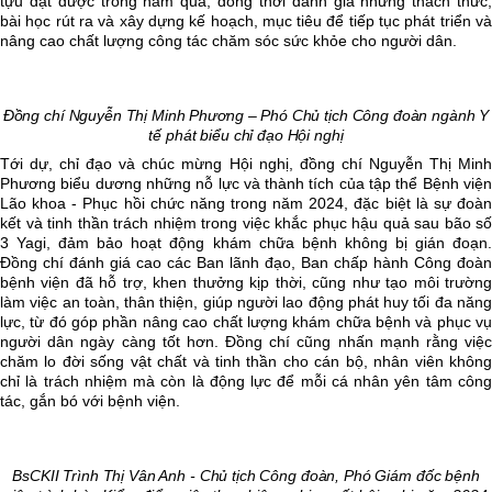
tựu đạt được trong năm qua, đồng thời đánh giá những thách thức,
bài học rút ra và xây dựng kế hoạch, mục tiêu để tiếp tục phát triển và
nâng cao chất lượng công tác chăm sóc sức khỏe cho người dân.
Đồng chí
Nguyễn Thị Minh Phương
– Phó Chủ tịch Công đoàn ngành Y
tế phát biểu chỉ đạo Hội nghị
Tới dự, chỉ đạo và chúc mừng Hội nghị, đồng chí Nguyễn Thị Minh
Phương biểu dương những nỗ lực và thành tích của tập thể Bệnh viện
Lão khoa - Phục hồi chức năng trong năm 2024, đặc biệt là sự đoàn
kết và tinh thần trách nhiệm trong việc khắc phục hậu quả sau bão số
3 Yagi, đảm bảo hoạt động khám chữa bệnh không bị gián đoạn.
Đồng chí đánh giá cao các Ban lãnh đạo, Ban chấp hành Công đoàn
bệnh viện đã hỗ trợ, khen thưởng kịp thời, cũng như tạo môi trường
làm việc an toàn, thân thiện, giúp người lao động phát huy tối đa năng
lực, từ đó góp phần nâng cao chất lượng khám chữa bệnh và phục vụ
người dân ngày càng tốt hơn. Đồng chí cũng nhấn mạnh rằng việc
chăm lo đời sống vật chất và tinh thần cho cán bộ, nhân viên không
chỉ là trách nhiệm mà còn là động lực để mỗi cá nhân yên tâm công
tác, gắn bó với bệnh viện.
BsCKII Trình Thị Vân Anh - Chủ tịch Công đoàn, Phó Giám đốc bệnh