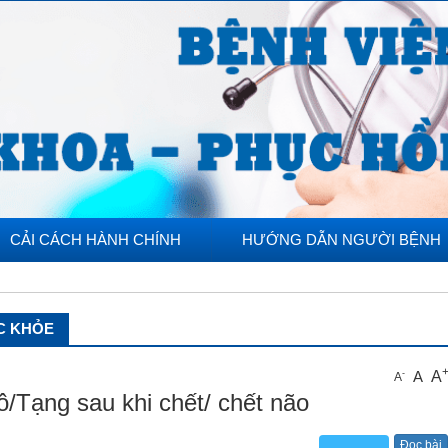
CẢI CÁCH HÀNH CHÍNH
HƯỚNG DẪN NGƯỜI BỆNH
C KHỎE
A
A
-
A
/Tạng sau khi chết/ chết não
Đọc bài