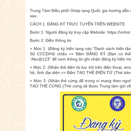
Trung Tâm Điều phối Ghép tạng Quốc gia hướng dẫn n
sau:
CÁCH 1. ĐĂNG KÝ TRỰC TUYẾN TRÊN WEBSITE
Bước 1: Người đăng ký truy cập Website:
https://vnhot
Bước 2: Điền thông tin
+ Mức 1: (Đăng ký hiến tạng vào “Danh sách hiến tặng 
Số CCCD/Hộ chiếu => Bấm ĐĂNG KÝ (Bạn có thể 
“Abc@123” để xem thông tin ghi nhận đăng ký hiến mô
+ Mức 2: (Nhận thẻ điện tử lưu trữ trên điện thoại, ema
hệ; Ảnh đại diện => Bấm TẠO THẺ ĐIỆN TỬ (Thẻ bản 
+ Mức 3: (Nhận thẻ cứng để trong ví mang theo ngườ
TẠO THẺ CỨNG (Thẻ cứng sẽ được Trung tâm gửi về đ