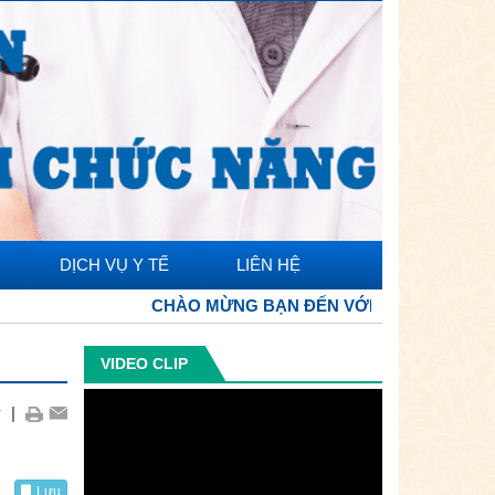
DỊCH VỤ Y TẾ
LIÊN HỆ
CHÀO MỪNG BẠN ĐẾN VỚI TRANG THÔNG TIN ĐI
VIDEO CLIP
+
|
Lưu