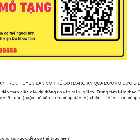
Ý TRỰC TUYẾN BẠN CÓ THỂ GỬI ĐĂNG KÝ QUA ĐƯỜNG BƯU ĐIỆ
 tiếp theo điền đầy đủ thông tin vào mẫu, gửi tới Trung tâm kèm theo 
ư nhân dân (hoặc thẻ căn cước công dân, hộ chiếu – không cần công 
 trong cả nước đều có thể thực hiện)