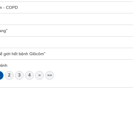
en - COPD
ang"
hế giới hết bệnh Glôcôm"
Ninh
1
2
3
4
»
»»