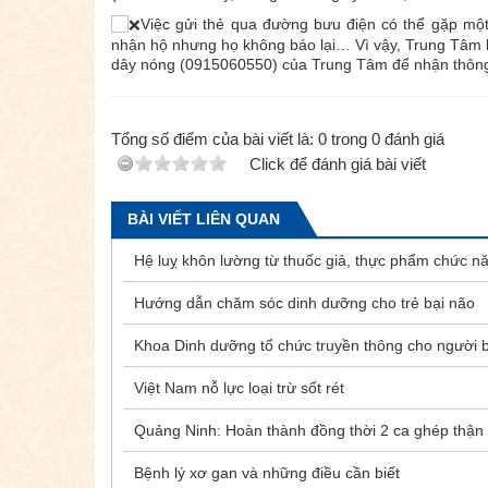
Việc gửi thẻ qua đường bưu điện có thể gặp một 
nhận hộ nhưng họ không báo lại… Vì vậy, Trung Tâm 
dây nóng (0915060550) của Trung Tâm để nhận thông t
Tổng số điểm của bài viết là:
0
trong
0
đánh giá
Click để đánh giá bài viết
BÀI VIẾT LIÊN QUAN
Hệ luỵ khôn lường từ thuốc giả, thực phẩm chức n
Hướng dẫn chăm sóc dinh dưỡng cho trẻ bại não
Khoa Dinh dưỡng tổ chức truyền thông cho người bệ
Việt Nam nỗ lực loại trừ sốt rét
Quảng Ninh: Hoàn thành đồng thời 2 ca ghép thận 
Bệnh lý xơ gan và những điều cần biết