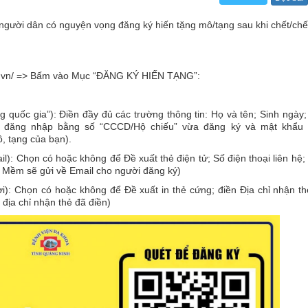
gười dân có nguyện vọng đăng ký hiến tặng mô/tạng sau khi chết/chế
.vn/
=> Bấm vào Mục “ĐĂNG KÝ HIẾN TẠNG”:
quốc gia”): Điền đầy đủ các trường thông tin: Họ và tên; Sinh ngày; 
đăng nhập bằng số “CCCD/Hộ chiếu” vừa đăng ký và mật khẩu 
, tạng của bạn).
il): Chọn có hoặc không để Đề xuất thẻ điện tử; Số điện thoại liên hệ; 
Mềm sẽ gửi về Email cho người đăng ký)
i): Chọn có hoặc không để Đề xuất in thẻ cứng; điền Địa chỉ nhận t
ịa chỉ nhận thẻ đã điền)