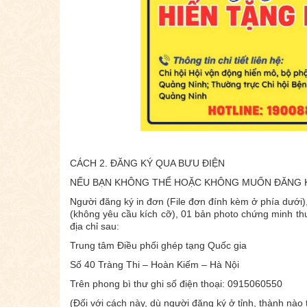
CÁCH 2. ĐĂNG KÝ QUA BƯU ĐIỆN
NẾU BẠN KHÔNG THỂ HOẶC KHÔNG MUỐN ĐĂNG K
Người đăng ký in đơn (File đơn đính kèm ở phía dưới),
(không yêu cầu kích cỡ), 01 bản photo chứng minh th
địa chỉ sau:
Trung tâm Điều phối ghép tạng Quốc gia
Số 40 Tràng Thi – Hoàn Kiếm – Hà Nội
Trên phong bì thư ghi số điện thoại: 0915060550
(Đối với cách này, dù người đăng ký ở tỉnh, thành nào