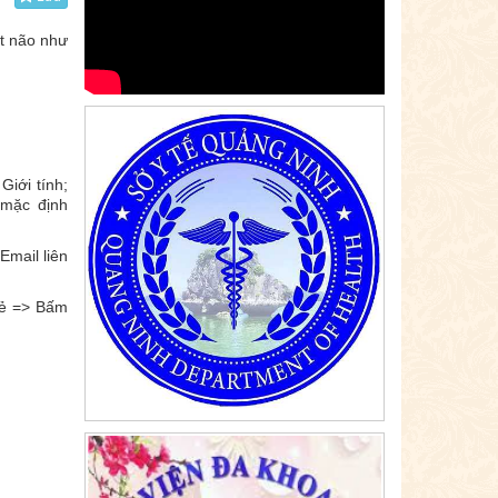
t não như
Giới tính;
mặc định
Email liên
hẻ => Bấm