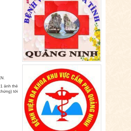
N.
01 ảnh thẻ
chứng) tới