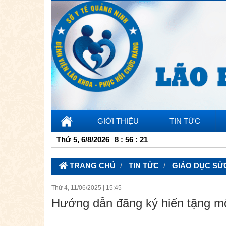
GIỚI THIỆU
TIN TỨC
Thứ 5, 6/8/2026
8
:
56
:
22
TRANG CHỦ
TIN TỨC
GIÁO DỤC SỨ
Thứ 4, 11/06/2025
|
15:45
Hướng dẫn đăng ký hiến tặng mô