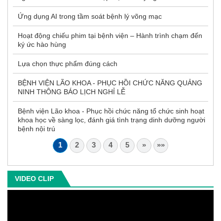
Ứng dụng AI trong tầm soát bệnh lý võng mạc
Hoạt động chiếu phim tại bệnh viện – Hành trình chạm đến
ký ức hào hùng
Lựa chọn thực phẩm đúng cách
BỆNH VIỆN LÃO KHOA - PHỤC HỒI CHỨC NĂNG QUẢNG
NINH THÔNG BÁO LỊCH NGHỈ LỄ
Bệnh viện Lão khoa - Phục hồi chức năng tổ chức sinh hoạt
khoa học về sàng lọc, đánh giá tình trạng dinh dưỡng người
bệnh nội trú
1
2
3
4
5
»
»»
VIDEO CLIP