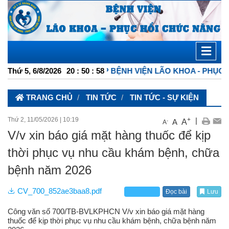
ĐIỆN TỬ TỔNG HỢP BỆNH VIỆN LÃO KHOA - PHỤC HỒI CH
Thứ 5, 6/8/2026
20
:
50
:
58
TRANG CHỦ
TIN TỨC
TIN TỨC - SỰ KIỆN
Thứ 2, 11/05/2026
|
10:19
+
|
A
A
-
A
V/v xin báo giá mặt hàng thuốc để kịp
thời phục vụ nhu cầu khám bệnh, chữa
bệnh năm 2026
CV_700_852ae3baa8.pdf
Đọc bài
Lưu
Công văn số 700/TB-BVLKPHCN V/v xin báo giá mặt hàng
thuốc để kịp thời phục vụ nhu cầu khám bệnh, chữa bệnh năm