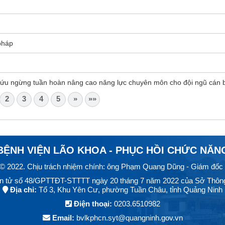
pháp
ứu ngừng tuần hoàn nâng cao năng lực chuyên môn cho đội ngũ cán b
2
3
4
5
»
»»
BỆNH VIỆN LÃO KHOA - PHỤC HỒI CHỨC NĂN
 © 2022. Chịu trách nhiệm chính: ông Phạm Quang Dũng - Giám đốc 
 điện tử số 48/GPTTĐT-STTTT ngày 20 tháng 7 năm 2022 của Sở Thông
Địa chỉ:
Tổ 3, Khu Yên Cư, phường Tuần Châu, tỉnh Quảng Ninh
Điện thoại:
0203.6510982
Email:
bvlkphcn.syt@quangninh.gov.vn