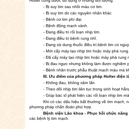
Holter cũng được sử dụng ở những đối tượng:
- Bị suy tim sau nhồi máu cơ tim.
- Bị suy tim do các nguyên nhân khác.
- Bệnh cơ tim phì đại.
- Bệnh động mạch vành.
- Đang điều trị rối loạn nhịp tim.
- Đang điều trị bệnh rung nhĩ.
- Đang sử dụng thuốc điều trị bệnh tim có nguy 
- Mới cấy máy tạo nhịp tim hoặc máy phá rung
- Đã cấy máy tạo nhịp tim hoặc máy phá rung mộ
- Bị đau ngực nhưng không làm được nghiệm 
- Bệnh nhân trước phẫu thuật mạch máu mà k
III. Ưu điểm của phương pháp Holter điện 
- Không đau, không xâm lấn
- Theo dõi nhịp tim liên tục trong sinh hoạt hằ
- Giúp bác sĩ phát hiện các rối loạn nhịp tim 
Khi có các dấu hiệu bất thường về tim mạch, 
phương pháp chẩn đoán phù hợp.
Bệnh viện Lão khoa - Phục hồi chức năn
các bệnh lý tim mạch.