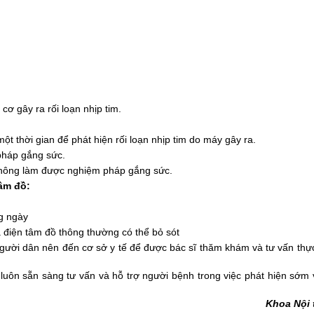
cơ gây ra rối loạn nhịp tim.
.
t thời gian để phát hiện rối loạn nhịp tim do máy gây ra.
pháp gắng sức.
hông làm được nghiệm pháp gắng sức.
tâm đồ:
ng ngày
mà điện tâm đồ thông thường có thể bỏ sót
người dân nên đến cơ sở y tế để được bác sĩ thăm khám và tư vấn thự
g
luôn sẵn sàng tư vấn và hỗ trợ người bệnh trong việc phát hiện sớm v
Khoa Nội 