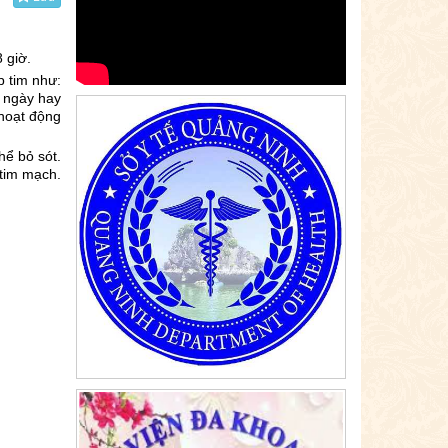
 giờ.
p tim như:
n ngày hay
 hoạt động
hể bỏ sót.
 tim mạch.