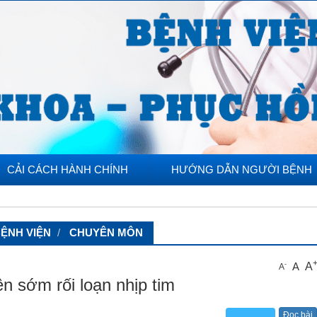
CẢI CÁCH HÀNH CHÍNH
HƯỚNG DẪN NGƯỜI BỆNH
ỆNH VIỆN
CHUYÊN MÔN
A
A
-
A
ện sớm rối loạn nhịp tim
Đọc bài