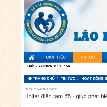
GIỚI THIỆU
TIN TỨC
Thứ 6, 7/8/2026
8
:
11
:
55
TRANG CHỦ
TIN TỨC
HOẠT ĐỘNG B
Thứ 3, 24/03/2026
|
09:34
Holter điện tâm đồ - giúp phát hi