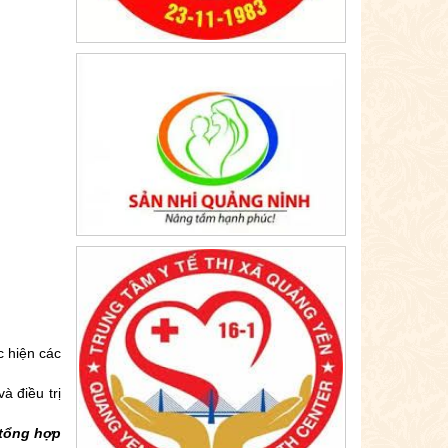
c hiện các
à điều trị
tổng hợp